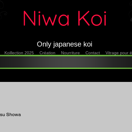
Niwa Koi
Only japanese koi
Koillection 2025
Création
Nourriture
Contact
Vitrage pour é
tsu Showa